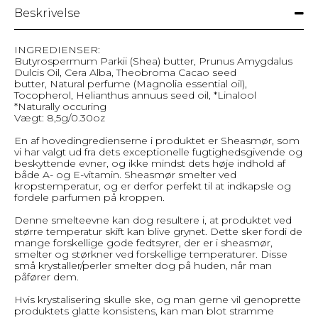
Beskrivelse
INGREDIENSER:
Butyrospermum Parkii (Shea) butter, Prunus Amygdalus
Dulcis Oil, Cera Alba, Theobroma Cacao seed
butter, Natural perfume (Magnolia essential oil),
Tocopherol, Helianthus annuus seed oil, *Linalool
*Naturally occuring
Vægt: 8,5g/0.30oz
En af hovedingredienserne i produktet er Sheasmør, som
vi har valgt ud fra dets exceptionelle fugtighedsgivende og
beskyttende evner, og ikke mindst dets høje indhold af
både A- og E-vitamin. Sheasmør smelter ved
kropstemperatur, og er derfor perfekt til at indkapsle og
fordele parfumen på kroppen.
Denne smelteevne kan dog resultere i, at produktet ved
større temperatur skift kan blive grynet. Dette sker fordi de
mange forskellige gode fedtsyrer, der er i sheasmør,
smelter og størkner ved forskellige temperaturer. Disse
små krystaller/perler smelter dog på huden, når man
påfører dem.
Hvis krystalisering skulle ske, og man gerne vil genoprette
produktets glatte konsistens, kan man blot stramme