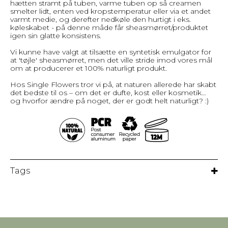
hætten stramt på tuben, varme tuben op så creamen
smelter lidt, enten ved kropstemperatur eller via et andet
varmt medie, og derefter nedkøle den hurtigt i eks.
køleskabet - på denne måde får sheasmørret/produktet
igen sin glatte konsistens.
Vi kunne have valgt at tilsætte en syntetisk emulgator for
at 'tøjle' sheasmørret, men det ville stride imod vores mål
om at producerer et 100% naturligt produkt.
Hos Single Flowers tror vi på, at naturen allerede har skabt
det bedste til os – om det er dufte, kost eller kosmetik…
og hvorfor ændre på noget, der er godt helt naturligt? :)
Tags