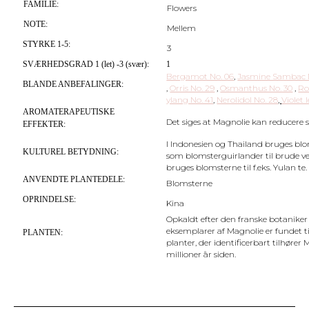
FAMILIE:
Flowers
NOTE:
Mellem
STYRKE 1-5:
3
SVÆRHEDSGRAD 1 (let) -3 (svær):
1
Bergamot No. 06
,
Jasmine Sambac N
BLANDE ANBEFALINGER:
,
Orris No. 29
,
Osmanthus No. 30
,
Ro
ylang No. 41
,
Nerolidol No. 28
,
Violet 
AROMATERAPEUTISKE
Det siges at Magnolie kan reducere s
EFFEKTER:
I Indonesien og Thailand bruges
KULTUREL BETYDNING:
som blomsterguirlander til brude ve
bruges blomsterne til f.eks. Yulan te.
ANVENDTE PLANTEDELE:
Blomsterne
OPRINDELSE:
Kina
Opkaldt efter den franske botaniker 
eksemplarer af Magnolie er fundet til
PLANTEN:
planter, der identificerbart tilhøre
millioner år siden.