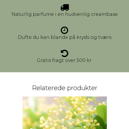
Naturlig parfume i en hudvenlig creambase
Dufte du kan blande på kryds og tværs
Gratis fragt over 500 kr.
Relaterede produkter