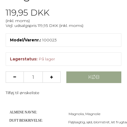
119,95 DKK
(inkl. moms)
Vejl. udsalgspris 119,95 DKK
(inkl. moms)
Model/Varenr.:
100023
Lagerstatus:
På lager
KØB
Tilføj til ønskeliste
ALMENE NAVNE:
Magnolia, Magnolie
DUFT BESKRIVELSE:
Fløjlsagtig, sød, blomstret, let frug